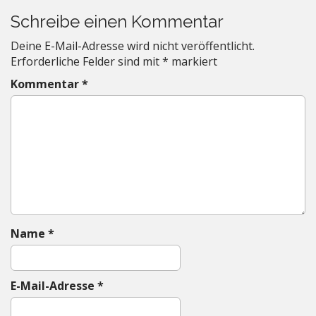
s
Schreibe einen Kommentar
t
Deine E-Mail-Adresse wird nicht veröffentlicht.
n
Erforderliche Felder sind mit
*
markiert
a
Kommentar
*
v
i
g
a
t
i
o
n
Name
*
E-Mail-Adresse
*