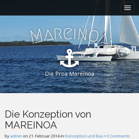
M
S
k
a
i
i
p
r
i
e
n
a
n
o
M
a
t
m
o
e
c
n
o
n
u
t
e
Die Proa Mareinoa
n
t
Die Konzeption von
MAREINOA
by
admin
on
21. Februar 2014
in
Konzeption und Bau
•
0 Comments